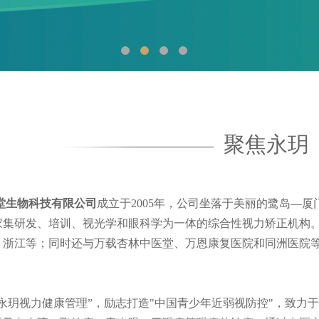
聚焦永玥
堂生物科技有限公司
成立于2005年，公司坐落于美丽的鹭岛—
家集研发、培训、视光学和眼科学为一体的综合性视力矫正机构。
、浙江等；同时还与万载杏林中医堂、万恩康复医院和同洲医院
永玥视力健康管理
”，励志打造"中国青少年近弱视防控"，致力