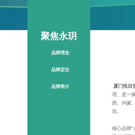
聚焦永玥
品牌理念
品牌定位
厦门悦目
品牌简介
理
。是一
西、内蒙
目。
核心品牌“