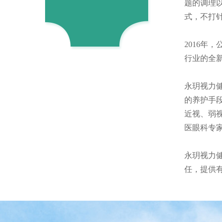
题的调理
式，不打
2016年
行业的全
永玥视力
的养护手
近视、弱
医眼科专
永玥视力
任，提供