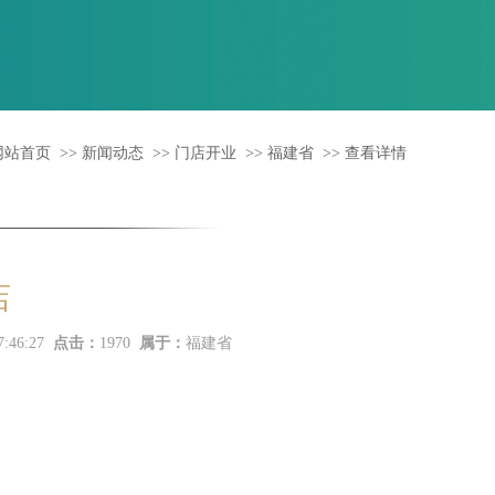
网站首页
>>
新闻动态
>>
门店开业
>>
福建省
>>
查看详情
店
17:46:27
点击：
1970
属于：
福建省