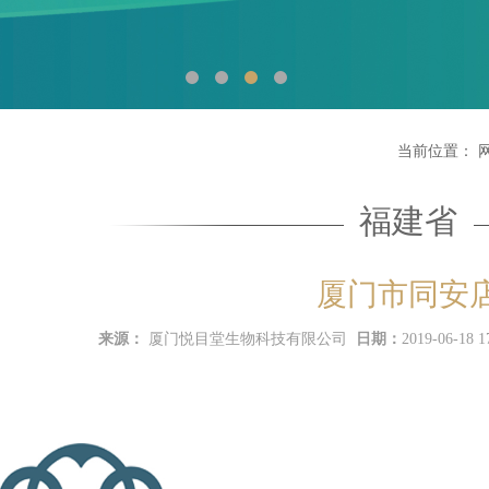
当前位置：
福建省
厦门市同安
来源：
厦门悦目堂生物科技有限公司
日期：
2019-06-18 