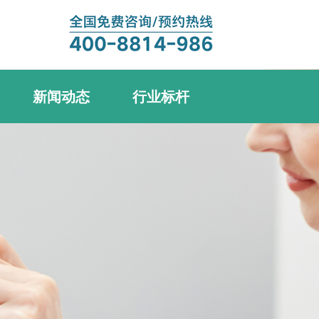
新闻动态
行业标杆