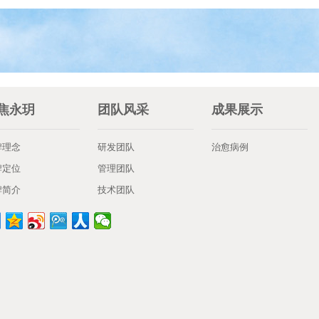
焦永玥
团队风采
成果展示
牌理念
研发团队
治愈病例
牌定位
管理团队
牌简介
技术团队