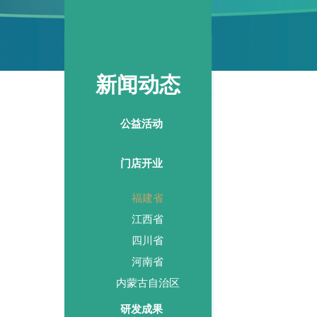
新闻动态
公益活动
门店开业
福建省
江西省
四川省
河南省
内蒙古自治区
研发成果